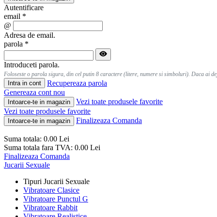
Autentificare
email
*
@
Adresa de email.
parola
*
Introduceti parola.
Foloseste o parola sigura, din cel putin 8 caractere (litere, numere si simboluri). Daca ai d
Recupereaza parola
Intra in cont
Genereaza cont nou
Vezi toate produsele favorite
Intoarce-te in magazin
Vezi toate produsele favorite
Finalizeaza Comanda
Intoarce-te in magazin
Suma totala:
0.00
Lei
Suma totala fara TVA:
0.00
Lei
Finalizeaza Comanda
Jucarii Sexuale
Tipuri Jucarii Sexuale
Vibratoare Clasice
Vibratoare Punctul G
Vibratoare Rabbit
Vibratoare Realistice