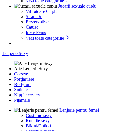
Vezi toate categoriile
Jucarii sexuale cuplu
Vibratoare Cuplu
Strap On
Prezervative
Catuse
Inele Penis
Vezi toate categoriile
Lenjerie Sexy
Alte Lenjerii Sexy
Corsete
Portjartiere
Body-uri
Sutiene
Nipple covers
Pijamale
Lenjerie pentru femei
Costume sexy
Rochite sexy
Bikini/Chiloti