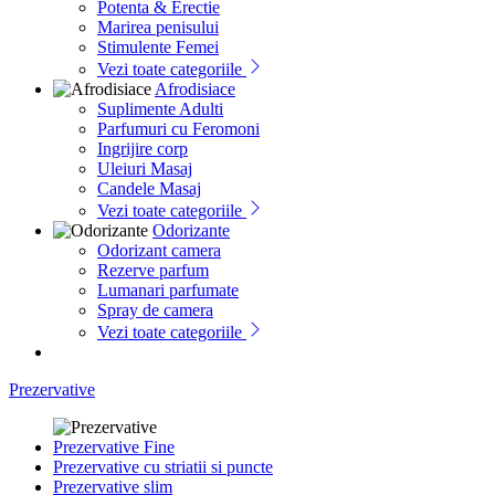
Potenta & Erectie
Marirea penisului
Stimulente Femei
Vezi toate categoriile
Afrodisiace
Suplimente Adulti
Parfumuri cu Feromoni
Ingrijire corp
Uleiuri Masaj
Candele Masaj
Vezi toate categoriile
Odorizante
Odorizant camera
Rezerve parfum
Lumanari parfumate
Spray de camera
Vezi toate categoriile
Prezervative
Prezervative Fine
Prezervative cu striatii si puncte
Prezervative slim