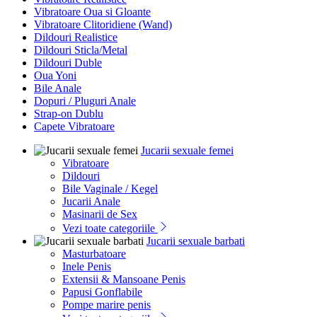
Vibratoare Oua si Gloante
Vibratoare Clitoridiene (Wand)
Dildouri Realistice
Dildouri Sticla/Metal
Dildouri Duble
Oua Yoni
Bile Anale
Dopuri / Pluguri Anale
Strap-on Dublu
Capete Vibratoare
Jucarii sexuale femei
Vibratoare
Dildouri
Bile Vaginale / Kegel
Jucarii Anale
Masinarii de Sex
Vezi toate categoriile
Jucarii sexuale barbati
Masturbatoare
Inele Penis
Extensii & Mansoane Penis
Papusi Gonflabile
Pompe marire penis