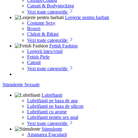
Ciorapi/Colanti
Catsuit & Bodystocking
Vezi toate categoriile
Lenjerie pentru barbati
Costume Sexy
Boxeri
Chiloti & Bikini
Vezi toate categoriile
Fetish Fashion
Lenjerii latex/vinil
Fetish Piele
Catsuit
Vezi toate categoriile
Stimulente Sexuale
Lubrifianti
Lubrifianti pe baza de apa
Lubrifianti pe baza de silicon
Lubrifianti cu arome
Lubrifianti pentru sex anal
Vezi toate categoriile
Stimulente
Amanarea Ejacularii