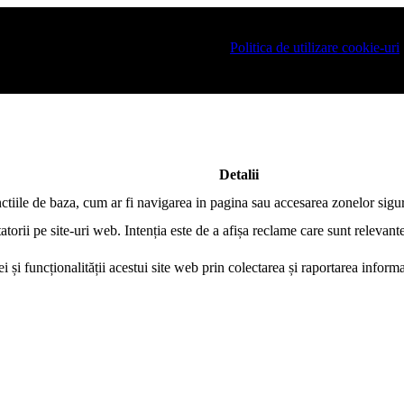
 logat pe site si pentru a va putea stoca produsele in cosul de cumparat
Taboo.ro este necesar sa fiti de acord cu
Politica de utilizare cookie-uri
.
Detalii
nctiile de baza, cum ar fi navigarea in pagina sau accesarea zonelor sigur
atorii pe site-uri web. Intenția este de a afișa reclame care sunt relevante
i și funcționalității acestui site web prin colectarea și raportarea infor