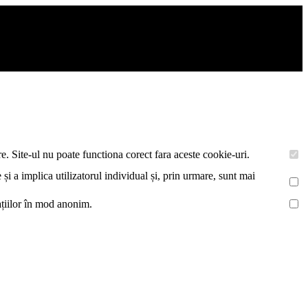
uri. De asemenea acestea vor colecta statistici anonime, pentru a va
e. Site-ul nu poate functiona corect fara aceste cookie-uri.
 și a implica utilizatorul individual și, prin urmare, sunt mai
mațiilor în mod anonim.