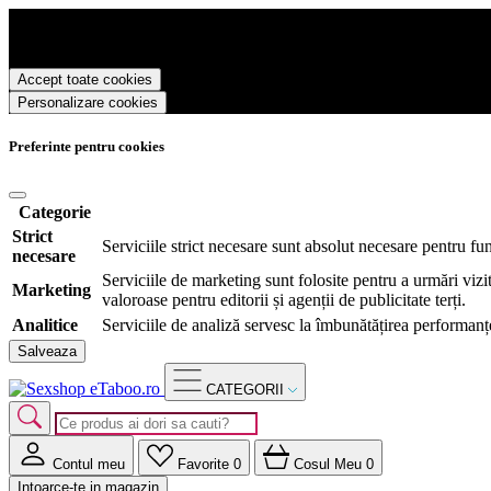
Sexshop eTaboo.ro foloseste cookies pentru a tine minte faptul ca v-ati
oferi si livra functii avansate si continut personalizat de marketing.
Pentru a va putea bucura de intreaga experienta ca vizitator Sexshop e
Accept toate cookies
Personalizare cookies
Preferinte pentru cookies
Categorie
Strict
Serviciile strict necesare sunt absolut necesare pentru fu
necesare
Serviciile de marketing sunt folosite pentru a urmări vizit
Marketing
valoroase pentru editorii și agenții de publicitate terți.
Analitice
Serviciile de analiză servesc la îmbunătățirea performanțe
Salveaza
CATEGORII
Contul meu
Favorite
0
Cosul Meu
0
Intoarce-te in magazin