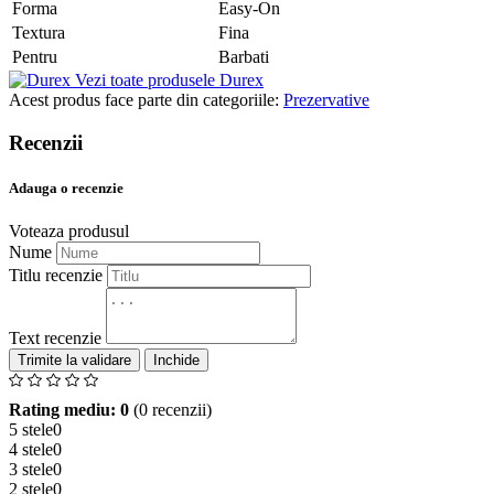
Forma
Easy-On
Textura
Fina
Pentru
Barbati
Vezi toate produsele Durex
Acest produs face parte din categoriile:
Prezervative
Recenzii
Adauga o recenzie
Voteaza produsul
Nume
Titlu recenzie
Text recenzie
Inchide
Rating mediu: 0
(0 recenzii)
5 stele
0
4 stele
0
3 stele
0
2 stele
0