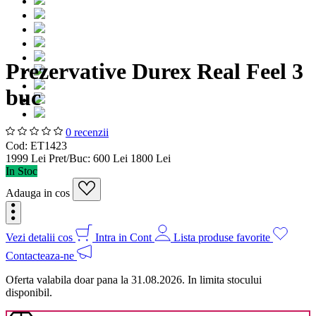
Prezervative Durex Real Feel 3
buc
0 recenzii
Cod: ET1423
19
99
Lei
Pret/Buc:
6
00
Lei
18
00
Lei
In Stoc
Adauga in cos
Vezi detalii cos
Intra in Cont
Lista produse favorite
Contacteaza-ne
Oferta valabila doar pana la 31.08.2026. In limita stocului
disponibil.