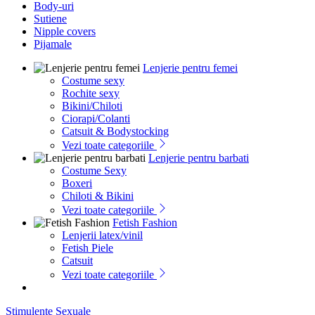
Body-uri
Sutiene
Nipple covers
Pijamale
Lenjerie pentru femei
Costume sexy
Rochite sexy
Bikini/Chiloti
Ciorapi/Colanti
Catsuit & Bodystocking
Vezi toate categoriile
Lenjerie pentru barbati
Costume Sexy
Boxeri
Chiloti & Bikini
Vezi toate categoriile
Fetish Fashion
Lenjerii latex/vinil
Fetish Piele
Catsuit
Vezi toate categoriile
Stimulente Sexuale