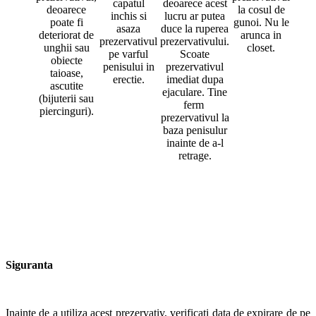
capatul
deoarece acest
deoarece
la cosul de
inchis si
lucru ar putea
poate fi
gunoi. Nu le
asaza
duce la ruperea
deteriorat de
arunca in
prezervativul
prezervativului.
unghii sau
closet.
pe varful
Scoate
obiecte
penisului in
prezervativul
taioase,
erectie.
imediat dupa
ascutite
ejaculare. Tine
(bijuterii sau
ferm
piercinguri).
prezervativul la
baza penisulur
inainte de a-l
retrage.
Siguranta
Inainte de a utiliza acest prezervativ, verificati data de expirare de pe