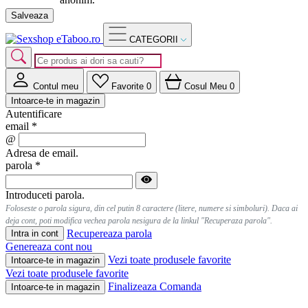
Salveaza
CATEGORII
Contul meu
Favorite
0
Cosul Meu
0
Intoarce-te in magazin
Autentificare
email
*
@
Adresa de email.
parola
*
Introduceti parola.
Foloseste o parola sigura, din cel putin 8 caractere (litere, numere si simboluri). Daca ai
deja cont, poti modifica vechea parola nesigura de la linkul "Recuperaza parola".
Recupereaza parola
Intra in cont
Genereaza cont nou
Vezi toate produsele favorite
Intoarce-te in magazin
Vezi toate produsele favorite
Finalizeaza Comanda
Intoarce-te in magazin