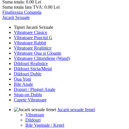
Suma totala:
0.00
Lei
Suma totala fara TVA:
0.00
Lei
Finalizeaza Comanda
Jucarii Sexuale
Tipuri Jucarii Sexuale
Vibratoare Clasice
Vibratoare Punctul G
Vibratoare Rabbit
Vibratoare Realistice
Vibratoare Oua si Gloante
Vibratoare Clitoridiene (Wand)
Dildouri Realistice
Dildouri Sticla/Metal
Dildouri Duble
Oua Yoni
Bile Anale
Dopuri / Pluguri Anale
Strap-on Dublu
Capete Vibratoare
Jucarii sexuale femei
Vibratoare
Dildouri
Bile Vaginale / Kegel