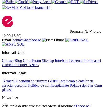
Vezi toate brandurile
Program: (L-V, orele
10:00-16:30)
Email:
contact@etaboo.ro
Informatii Utile
Contact
Blog
Cum livram
Sitemap
Intrebari frecvente
Producatori
Campanie Durex
ANPC
Informatii legale
Termeni si conditii de utilizare
GDPR: prelucrarea datelor cu
caracter personal
Politica de confidentialitate
Politica de retur
Cum
platesc
Newsletter
Afla rapid despre cele mai noi oferte si produse
eTaboo.ro!