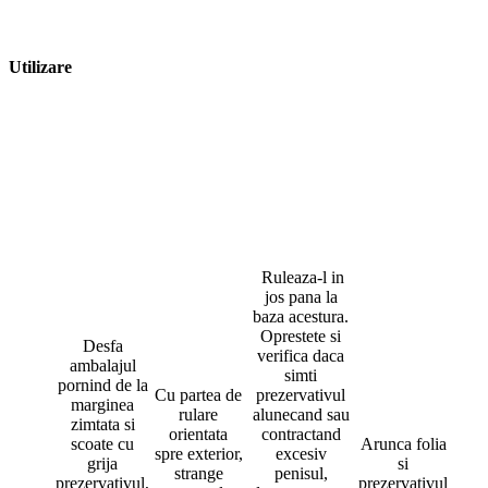
Utilizare
Ruleaza-l in
jos pana la
baza acestura.
Oprestete si
Desfa
verifica daca
ambalajul
simti
pornind de la
Cu partea de
prezervativul
marginea
rulare
alunecand sau
zimtata si
orientata
contractand
scoate cu
Arunca folia
spre exterior,
excesiv
grija
si
strange
penisul,
prezervativul,
prezervativul