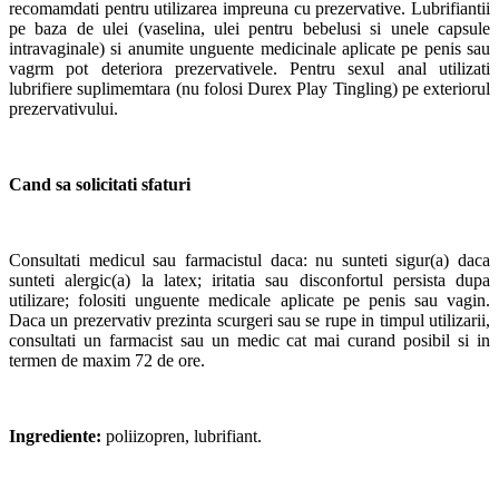
recomamdati pentru utilizarea impreuna cu prezervative. Lubrifiantii
pe baza de ulei (vaselina, ulei pentru bebelusi si unele capsule
intravaginale) si anumite unguente medicinale aplicate pe penis sau
vagrm pot deteriora prezervativele. Pentru sexul anal utilizati
lubrifiere suplimemtara (nu folosi Durex Play Tingling) pe exteriorul
prezervativului.
Cand sa solicitati sfaturi
Consultati medicul sau farmacistul daca: nu sunteti sigur(a) daca
sunteti alergic(a) la latex; iritatia sau disconfortul persista dupa
utilizare; folositi unguente medicale aplicate pe penis sau vagin.
Daca un prezervativ prezinta scurgeri sau se rupe in timpul utilizarii,
consultati un farmacist sau un medic cat mai curand posibil si in
termen de maxim 72 de ore.
Ingrediente:
poliizopren, lubrifiant.