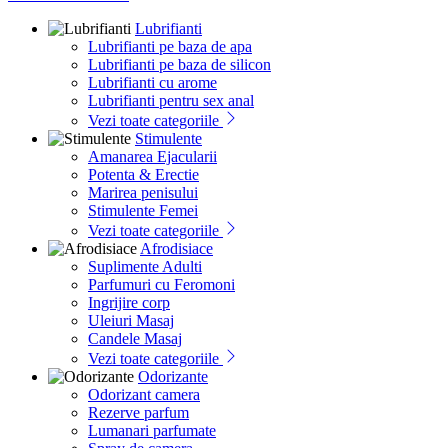
Lubrifianti
Lubrifianti pe baza de apa
Lubrifianti pe baza de silicon
Lubrifianti cu arome
Lubrifianti pentru sex anal
Vezi toate categoriile
Stimulente
Amanarea Ejacularii
Potenta & Erectie
Marirea penisului
Stimulente Femei
Vezi toate categoriile
Afrodisiace
Suplimente Adulti
Parfumuri cu Feromoni
Ingrijire corp
Uleiuri Masaj
Candele Masaj
Vezi toate categoriile
Odorizante
Odorizant camera
Rezerve parfum
Lumanari parfumate