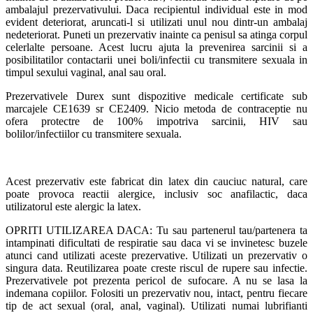
ambalajul prezervativului. Daca recipientul individual este in mod
evident deteriorat, aruncati-l si utilizati unul nou dintr-un ambalaj
nedeteriorat. Puneti un prezervativ inainte ca penisul sa atinga corpul
celerlalte persoane. Acest lucru ajuta la prevenirea sarcinii si a
posibilitatilor contactarii unei boli/infectii cu transmitere sexuala in
timpul sexului vaginal, anal sau oral.
Prezervativele Durex sunt dispozitive medicale certificate sub
marcajele CE1639 sr CE2409. Nicio metoda de contraceptie nu
ofera protectre de 100% impotriva sarcinii, HIV sau
bolilor/infectiilor cu transmitere sexuala.
Acest prezervativ este fabricat din latex din cauciuc natural, care
poate provoca reactii alergice, inclusiv soc anafilactic, daca
utilizatorul este alergic la latex.
OPRITI UTILIZAREA DACA: Tu sau partenerul tau/partenera ta
intampinati dificultati de respiratie sau daca vi se invinetesc buzele
atunci cand utilizati aceste prezervative. Utilizati un prezervativ o
singura data. Reutilizarea poate creste riscul de rupere sau infectie.
Prezervativele pot prezenta pericol de sufocare. A nu se lasa la
indemana copiilor. Folositi un prezervativ nou, intact, pentru fiecare
tip de act sexual (oral, anal, vaginal). Utilizati numai lubrifianti