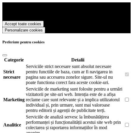
Sexshop eTaboo.ro foloseste cookies pentru a tine minte faptul ca v-
ati logat pe site si pentru a va putea stoca produsele in cosul de
cumparaturi. De asemenea acestea vor colecta statistici anonime,
pentru a va oferi si livra functii avansate si continut personalizat de
Accept toate cookies
marketing.
Personalizare cookies
Pentru a va putea bucura de intreaga experienta ca vizitator Sexshop
eTaboo.ro este necesar sa fiti de acord cu
Politica de utilizare
cookie-uri
.
Preferinte pentru cookies
Categorie
Detalii
Serviciile strict necesare sunt absolut necesare
Strict
pentru functiile de baza, cum ar fi navigarea in
necesare
pagina sau accesarea zonelor sigure. Site-ul nu
poate functiona corect fara aceste cookie-uri.
Serviciile de marketing sunt folosite pentru a urmări
vizitatorii pe site-uri web. Intenția este de a afișa
Marketing
reclame care sunt relevante și a implica utilizatorul
individual și, prin urmare, sunt mai valoroase
pentru editorii și agenții de publicitate terți.
Serviciile de analiză servesc la îmbunătățirea
performanței și funcționalității acestui site web prin
Analitice
colectarea și raportarea informațiilor în mod
anonim.