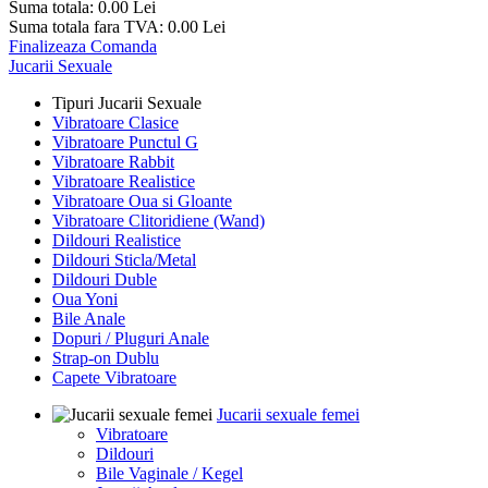
Suma totala:
0.00
Lei
Suma totala fara TVA:
0.00
Lei
Finalizeaza Comanda
Jucarii Sexuale
Tipuri Jucarii Sexuale
Vibratoare Clasice
Vibratoare Punctul G
Vibratoare Rabbit
Vibratoare Realistice
Vibratoare Oua si Gloante
Vibratoare Clitoridiene (Wand)
Dildouri Realistice
Dildouri Sticla/Metal
Dildouri Duble
Oua Yoni
Bile Anale
Dopuri / Pluguri Anale
Strap-on Dublu
Capete Vibratoare
Jucarii sexuale femei
Vibratoare
Dildouri
Bile Vaginale / Kegel