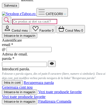
Salveaza
CATEGORII
Contul meu
Favorite
0
Cosul Meu
0
Intoarce-te in magazin
Autentificare
email
*
@
Adresa de email.
parola
*
Introduceti parola.
Foloseste o parola sigura, din cel putin 8 caractere (litere, numere si simboluri). Daca ai
deja cont, poti modifica vechea parola nesigura de la linkul "Recuperaza parola".
Recupereaza parola
Intra in cont
Genereaza cont nou
Vezi toate produsele favorite
Intoarce-te in magazin
Vezi toate produsele favorite
Finalizeaza Comanda
Intoarce-te in magazin