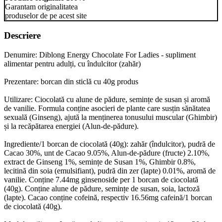
Garantam originalitatea
produselor de pe acest site
Descriere
Denumire: Diblong Energy Chocolate For Ladies - supliment
alimentar pentru adulți, cu îndulcitor (zahăr)
Prezentare: borcan din sticlă cu 40g produs
Utilizare: Ciocolată cu alune de pădure, semințe de susan și aromă
de vanilie. Formula conține asocieri de plante care susțin sănătatea
sexuală (Ginseng), ajută la menținerea tonusului muscular (Ghimbir)
și la recăpătarea energiei (Alun-de-pădure).
Ingrediente/1 borcan de ciocolată (40g): zahăr (îndulcitor), pudră de
Cacao 30%, unt de Cacao 9.05%, Alun-de-pădure (fructe) 2.10%,
extract de Ginseng 1%, semințe de Susan 1%, Ghimbir 0.8%,
lecitină din soia (emulsifiant), pudră din zer (lapte) 0.01%, aromă de
vanilie. Conține 7.44mg ginsenoside per 1 borcan de ciocolată
(40g). Conține alune de pădure, semințe de susan, soia, lactoză
(lapte). Cacao conține cofeină, respectiv 16.56mg cafeină/1 borcan
de ciocolată (40g).