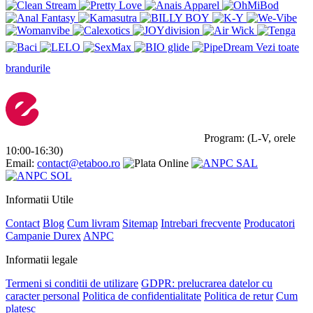
Vezi toate
brandurile
Program: (L-V, orele
10:00-16:30)
Email:
contact@etaboo.ro
Informatii Utile
Contact
Blog
Cum livram
Sitemap
Intrebari frecvente
Producatori
Campanie Durex
ANPC
Informatii legale
Termeni si conditii de utilizare
GDPR: prelucrarea datelor cu
caracter personal
Politica de confidentialitate
Politica de retur
Cum
platesc