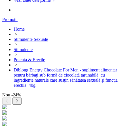
Vezi toate categoriile
Promotii
Home
>
Stimulente Sexuale
>
Stimulente
>
Potenta & Erectie
>
Diblong Energy Chocolate For Men - supliment alimentar
pentru bărbați sub formă de ciocolată tartinabilă, cu
ingrediente naturale care susțin sănătatea sexuală și funcția
erectilă, 40g
Nou
-24%