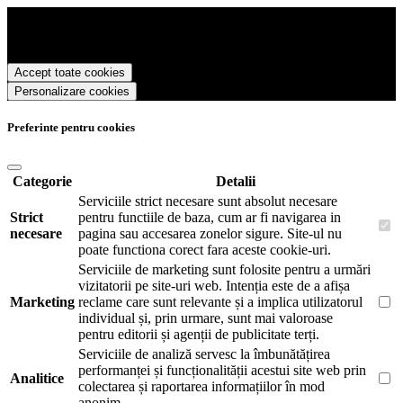
Sexshop eTaboo.ro foloseste cookies pentru a tine minte faptul ca v-
ati logat pe site si pentru a va putea stoca produsele in cosul de
cumparaturi. De asemenea acestea vor colecta statistici anonime,
pentru a va oferi si livra functii avansate si continut personalizat de
Accept toate cookies
marketing.
Personalizare cookies
Pentru a va putea bucura de intreaga experienta ca vizitator Sexshop
eTaboo.ro este necesar sa fiti de acord cu
Politica de utilizare
cookie-uri
.
Preferinte pentru cookies
Categorie
Detalii
Serviciile strict necesare sunt absolut necesare
Strict
pentru functiile de baza, cum ar fi navigarea in
necesare
pagina sau accesarea zonelor sigure. Site-ul nu
poate functiona corect fara aceste cookie-uri.
Serviciile de marketing sunt folosite pentru a urmări
vizitatorii pe site-uri web. Intenția este de a afișa
Marketing
reclame care sunt relevante și a implica utilizatorul
individual și, prin urmare, sunt mai valoroase
pentru editorii și agenții de publicitate terți.
Serviciile de analiză servesc la îmbunătățirea
performanței și funcționalității acestui site web prin
Analitice
colectarea și raportarea informațiilor în mod
anonim.