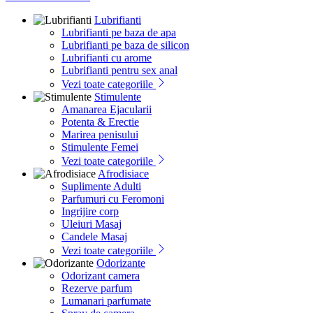
Lubrifianti
Lubrifianti pe baza de apa
Lubrifianti pe baza de silicon
Lubrifianti cu arome
Lubrifianti pentru sex anal
Vezi toate categoriile
Stimulente
Amanarea Ejacularii
Potenta & Erectie
Marirea penisului
Stimulente Femei
Vezi toate categoriile
Afrodisiace
Suplimente Adulti
Parfumuri cu Feromoni
Ingrijire corp
Uleiuri Masaj
Candele Masaj
Vezi toate categoriile
Odorizante
Odorizant camera
Rezerve parfum
Lumanari parfumate