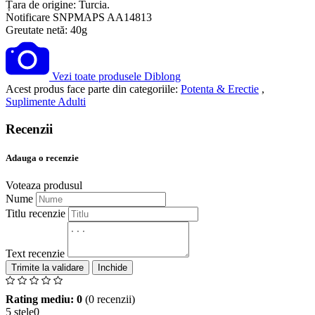
Țara de origine: Turcia.
Notificare SNPMAPS AA14813
Greutate netă: 40g
Vezi toate produsele Diblong
Acest produs face parte din categoriile:
Potenta & Erectie
,
Suplimente Adulti
Recenzii
Adauga o recenzie
Voteaza produsul
Nume
Titlu recenzie
Text recenzie
Inchide
Rating mediu: 0
(0 recenzii)
5 stele
0