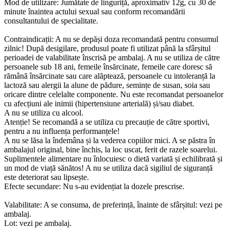
Mod de utilizare: Jumătate de linguriță, aproximativ 12g, cu 30 de
minute înaintea actului sexual sau conform recomandării
consultantului de specialitate.
Contraindicații: A nu se depăși doza recomandată pentru consumul
zilnic! După desigilare, produsul poate fi utilizat până la sfârșitul
perioadei de valabilitate înscrisă pe ambalaj. A nu se utiliza de către
persoanele sub 18 ani, femeile însărcinate, femeile care doresc să
rămână însărcinate sau care alăptează, persoanele cu intoleranță la
lactoză sau alergii la alune de pădure, semințe de susan, soia sau
oricare dintre celelalte componente. Nu este recomandat persoanelor
cu afecțiuni ale inimii (hipertensiune arterială) și/sau diabet.
A nu se utiliza cu alcool.
Atenție! Se recomandă a se utiliza cu precauție de către sportivi,
pentru a nu influența performanțele!
A nu se lăsa la îndemâna și la vederea copiilor mici. A se păstra în
ambalajul original, bine închis, la loc uscat, ferit de razele soarelui.
Suplimentele alimentare nu înlocuiesc o dietă variată și echilibrată și
un mod de viață sănătos! A nu se utiliza dacă sigiliul de siguranță
este deteriorat sau lipsește.
Efecte secundare: Nu s-au evidențiat la dozele prescrise.
Valabilitate: A se consuma, de preferință, înainte de sfârșitul: vezi pe
ambalaj.
Lot: vezi pe ambalaj.