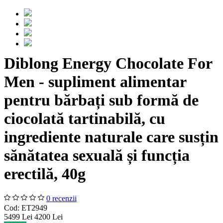
Diblong Energy Chocolate For
Men - supliment alimentar
pentru bărbați sub formă de
ciocolată tartinabilă, cu
ingrediente naturale care susțin
sănătatea sexuală și funcția
erectilă, 40g
0 recenzii
Cod: ET2949
54
99
Lei
42
00
Lei